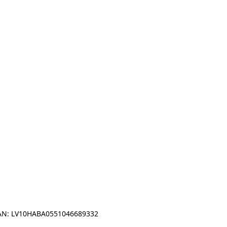
IBAN: LV10HABA0551046689332