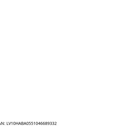
IBAN: LV10HABA0551046689332