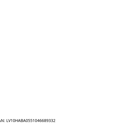
IBAN: LV10HABA0551046689332