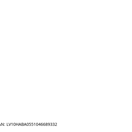
IBAN: LV10HABA0551046689332