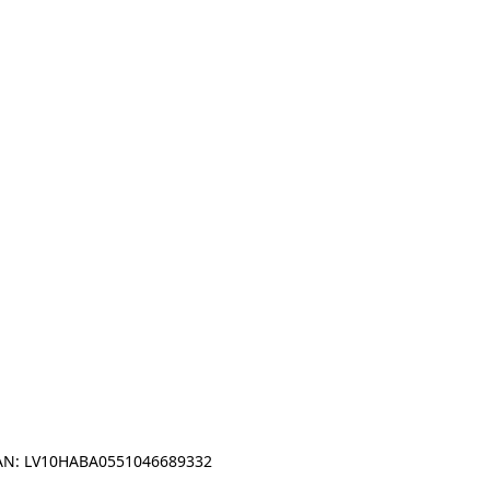
IBAN: LV10HABA0551046689332