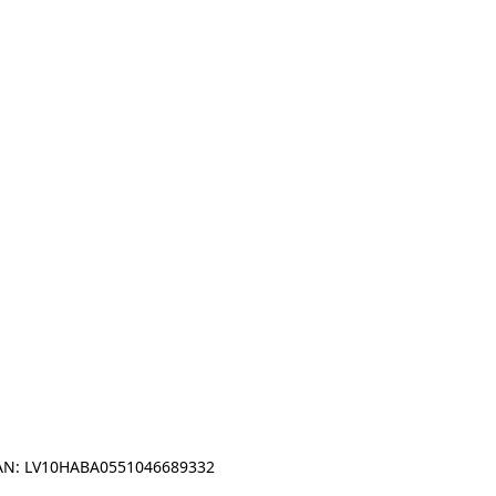
IBAN: LV10HABA0551046689332